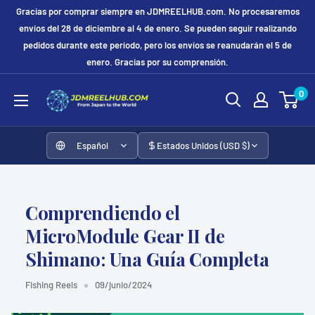
Ir
Gracias por comprar siempre en JDMREELHUB.com. No procesaremos
directamente
envíos del 28 de diciembre al 4 de enero. Se pueden seguir realizando
pedidos durante este período, pero los envíos se reanudarán el 5 de
al
enero. Gracias por su comprensión.
contenido
JDMREELHUB
0
Español
Estados Unidos (USD $)
Comprendiendo el
MicroModule Gear II de
Shimano: Una Guía Completa
Fishing Reels
09/junio/2024