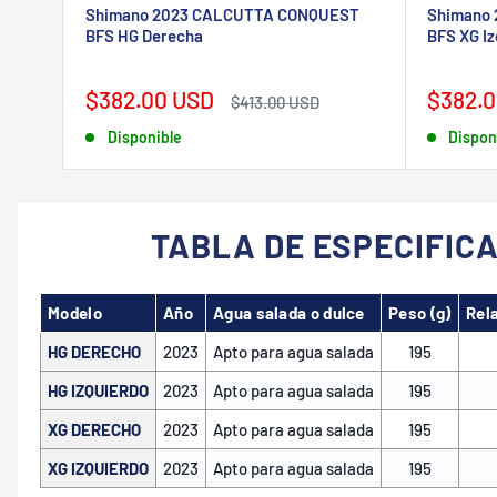
Shimano 2023 CALCUTTA CONQUEST
Shimano
BFS HG Derecha
BFS XG Iz
Precio
Precio
$382.00 USD
$382.0
Precio
$413.00 USD
de
habitual
de
Disponible
Dispon
venta
venta
TABLA DE ESPECIFIC
Modelo
Año
Agua salada o dulce
Peso (g)
Rel
HG DERECHO
2023
Apto para agua salada
195
HG IZQUIERDO
2023
Apto para agua salada
195
XG DERECHO
2023
Apto para agua salada
195
XG IZQUIERDO
2023
Apto para agua salada
195