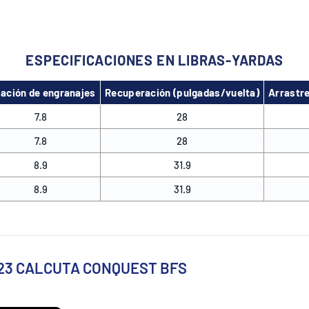
ESPECIFICACIONES EN LIBRAS-YARDAS
lación de engranajes
Recuperación (pulgadas/vuelta)
Arrastre
7.8
28
7.8
28
8.9
31.9
8.9
31.9
no 23 CALCUTA CONQUEST BFS