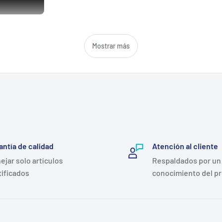
Mostrar más
antía de calidad
Atención al cliente
 finer and mesh more closely together than
ejar solo artículos
Respaldados por un
a smooth, powerful winding experience.
tificados
conocimiento del p
rovides greater strength compared to
hieves a balance of smoothness and durability.