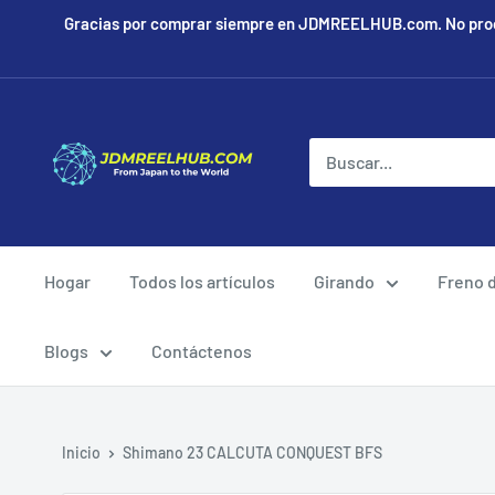
Ir
Gracias por comprar siempre en JDMREELHUB.com. No procesa
directamente
al
contenido
JDMREELHUB
Hogar
Todos los artículos
Girando
Freno 
Blogs
Contáctenos
Inicio
Shimano 23 CALCUTA CONQUEST BFS