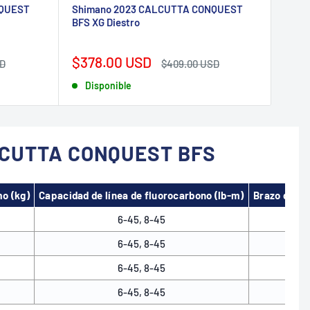
NQUEST
Shimano 2023 CALCUTTA CONQUEST
BFS XG Diestro
Precio
$378.00 USD
Precio
SD
$409.00 USD
de
habitual
Disponible
venta
LCUTTA CONQUEST BFS
o (kg)
Capacidad de línea de fluorocarbono (lb-m)
Brazo de la
6-45, 8-45
6-45, 8-45
6-45, 8-45
6-45, 8-45