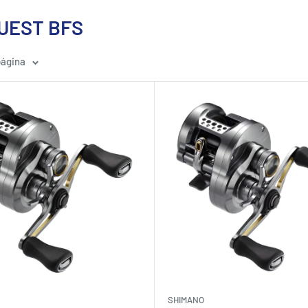
UEST BFS
página
SHIMANO