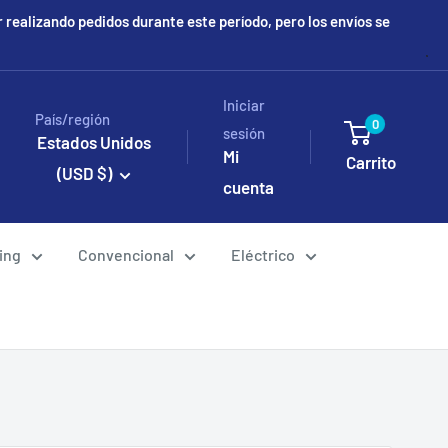
ealizando pedidos durante este período, pero los envíos se
Iniciar
País/región
0
sesión
Estados Unidos
Mi
Carrito
(USD $)
cuenta
ing
Convencional
Eléctrico