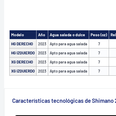
Modelo
Año
Agua salada o dulce
Peso (oz)
Re
HG DERECHO
2023
Apto para agua salada
7
HG IZQUIERDO
2023
Apto para agua salada
7
XG DERECHO
2023
Apto para agua salada
7
XG IZQUIERDO
2023
Apto para agua salada
7
Características tecnológicas de Shima