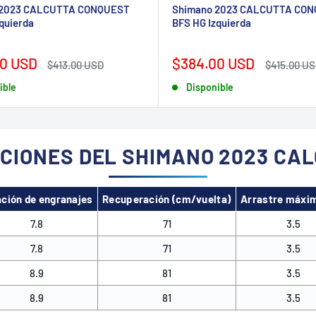
 2023 CALCUTTA CONQUEST
Shimano 2023 CALCUTTA CO
quierda
BFS HG Izquierda
Precio
0 USD
$384.00 USD
Precio
Precio
$413.00 USD
$415.00 U
habitual
de
habitual
ible
Disponible
venta
ACIONES DEL SHIMANO 2023 CA
ación de engranajes
Recuperación (cm/vuelta)
Arrastre máxim
7.8
71
3.5
7.8
71
3.5
8.9
81
3.5
8.9
81
3.5