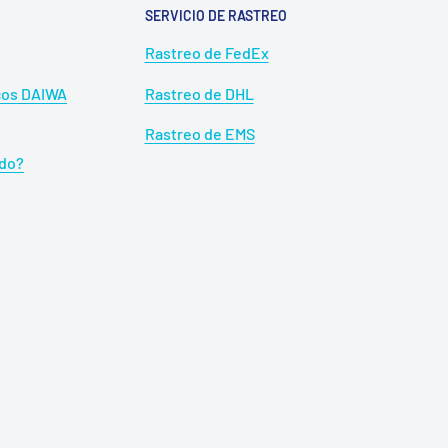
SERVICIO DE RASTREO
Rastreo de FedEx
icos DAIWA
Rastreo de DHL
Rastreo de EMS
ado?
positioning of the pinion and drive gears, and two-point
 robust gear engagement maintains smooth and efficient