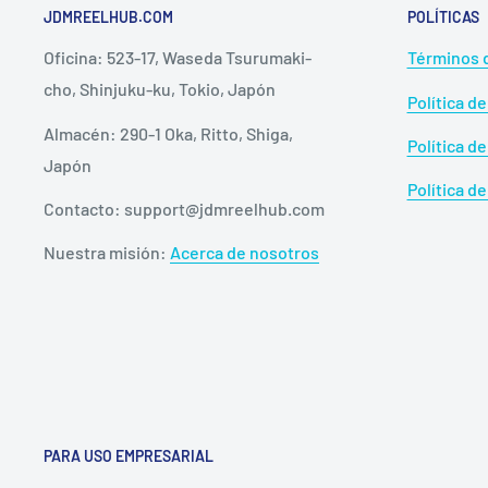
JDMREELHUB.COM
POLÍTICAS
Oficina: 523-17, Waseda Tsurumaki-
Términos d
cho, Shinjuku-ku, Tokio, Japón
Política de
Almacén: 290-1 Oka, Ritto, Shiga,
Política de
Japón
Política d
Contacto: support@jdmreelhub.com
Nuestra misión:
Acerca de nosotros
MGL SPOOL III
The third-generation Magnumlite Spool, MGL SPOOL III, r
PARA USO EMPRESARIAL
predecessors. This spool has been further thinned to r