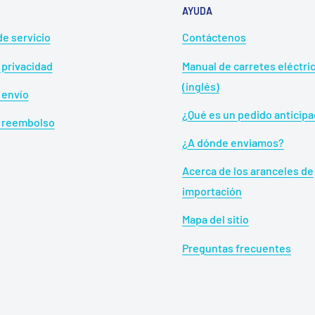
AYUDA
e servicio
Contáctenos
 privacidad
Manual de carretes eléctr
(inglés)
 envío
¿Qué es un pedido anticip
e reembolso
X-SHIP
¿A dónde enviamos?
X-SHIP features an enlarged drive gear, optimal 
Acerca de los aranceles de
support for the pinion gear with bearings. This
importación
reeling even under heavy loads.
Mapa del sitio
Preguntas frecuentes
epresents a significant evolution from its
educe inertia by 15% compared to MGL SPOOL II,