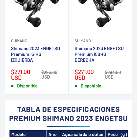
SHIMANO
SHIMANO
Shimano 2023 ENGETSU
Shimano 2023 ENGETSU
Premium 151HG
Premium 150HG
IZQUIERDA
DERECHA
Precio
Precio
$271.00
$271.00
Precio
Precio
$293.00
$293.00
de
habitual
de
habitual
USD
USD
USD
USD
venta
venta
Disponible
Disponible
TABLA DE ESPECIFICACIONES
PREMIUM SHIMANO 2023 ENGETSU
Modelo
Año
Agua salada o dulce
Peso（g）
R