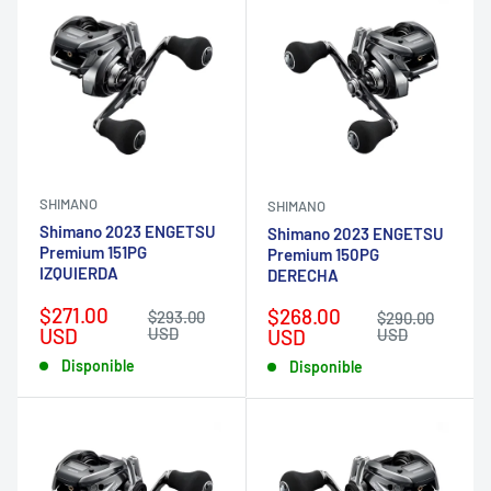
SHIMANO
SHIMANO
Shimano 2023 ENGETSU
Shimano 2023 ENGETSU
Premium 151PG
Premium 150PG
IZQUIERDA
DERECHA
Precio
$271.00
Precio
$268.00
Precio
$293.00
Precio
$290.00
de
habitual
USD
USD
de
habitual
USD
USD
venta
venta
Disponible
Disponible