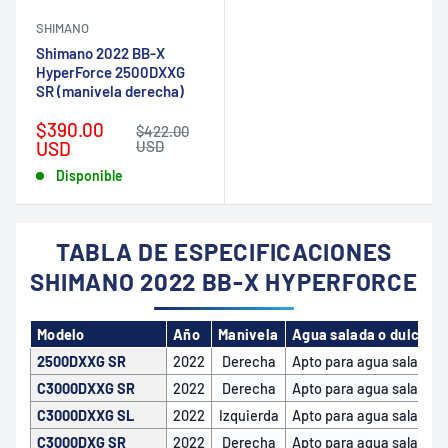
SHIMANO
Shimano 2022 BB-X
HyperForce 2500DXXG
SR (manivela derecha)
Precio
$390.00
Precio
$422.00
de
habitual
USD
USD
venta
Disponible
TABLA DE ESPECIFICACIONES
SHIMANO 2022 BB-X HYPERFORCE
Modelo
Año
Manivela
Agua salada o dulce
2500DXXG SR
2022
Derecha
Apto para agua salada
C3000DXXG SR
2022
Derecha
Apto para agua salada
C3000DXXG SL
2022
Izquierda
Apto para agua salada
C3000DXG SR
2022
Derecha
Apto para agua salada