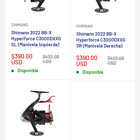
SHIMANO
SHIMANO
Shimano 2022 BB-X
Shimano 2022 BB-X
HyperForce C3000DXXG
Hyperforce C3000DXXG
SL (Manivela Izquierda)
SR (Manivela Derecha)
Precio
$390.00
Precio
Precio
$422.00
$390.00
Precio
$422.00
de
habitual
USD
USD
de
habitual
USD
USD
venta
venta
Disponible
Disponible