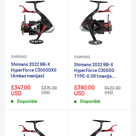
SHIMANO
SHIMANO
Shimano 2022 BB-X
Shimano 2022 BB-X
HyperForce C3000DXG
HyperForce C3000D
(Ambas manijas)
TYPE-G SR (manija
derecha)
Precio
Precio
$347.00
$390.00
Precio
Precio
$375.00
$422.00
de
habitual
de
habitual
USD
USD
USD
USD
venta
venta
Disponible
Disponible