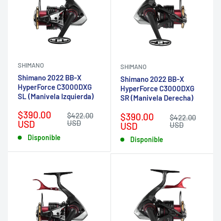
SHIMANO
SHIMANO
Shimano 2022 BB-X
Shimano 2022 BB-X
HyperForce C3000DXG
HyperForce C3000DXG
SL (Manivela Izquierda)
SR (Manivela Derecha)
Precio
$390.00
Precio
Precio
$390.00
$422.00
Precio
$422.00
de
habitual
USD
USD
de
habitual
USD
USD
venta
venta
Disponible
Disponible