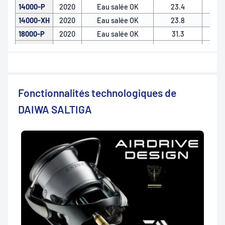
14000-P
2020
Eau salée OK
23.4
14000-XH
2020
Eau salée OK
23.8
18000-P
2020
Eau salée OK
31.3
18000-H
2020
Eau salée OK
31.6
20000-H
2020
Eau salée OK
31.8
Fonctionnalités technologiques de
DAIWA SALTIGA