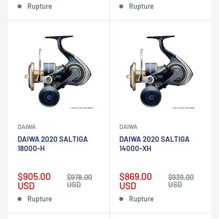
Rupture
Rupture
DAIWA
DAIWA
DAIWA 2020 SALTIGA
DAIWA 2020 SALTIGA
18000-H
14000-XH
Prix
Prix
$905.00
$869.00
Prix
Prix
$978.00
$939.00
réduit
normal
réduit
normal
USD
USD
USD
USD
Rupture
Rupture