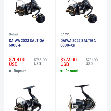
DAIWA
DAIWA
DAIWA 2023 SALTIGA
DAIWA 2023 SALTIGA
5000-H
6000-XH
Prix
Prix
$708.00
$723.00
Prix
Prix
$765.00
$781.00
réduit
normal
réduit
normal
USD
USD
USD
USD
Rupture
En stock