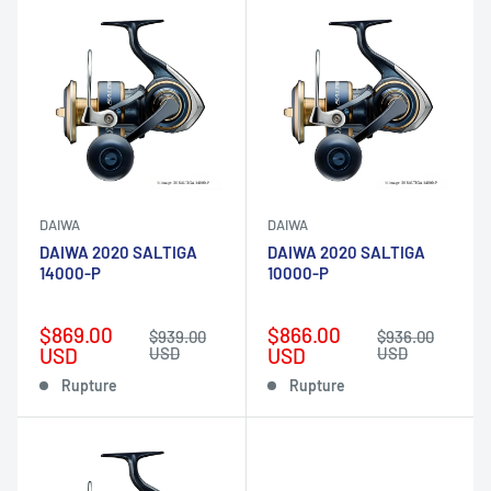
DAIWA
DAIWA
DAIWA 2020 SALTIGA
DAIWA 2020 SALTIGA
14000-P
10000-P
Prix
Prix
$869.00
$866.00
Prix
Prix
$939.00
$936.00
réduit
normal
réduit
normal
USD
USD
USD
USD
Rupture
Rupture