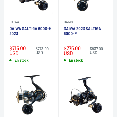
DAIWA
DAIWA
DAIWA SALTIGA 6000-H
DAIWA 2023 SALTIGA
2023
6000-P
Prix
Prix
$715.00
$775.00
Prix
Prix
$773.00
$837.00
réduit
normal
réduit
normal
USD
USD
USD
USD
En stock
En stock