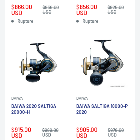
Prix
Prix
$866.00
$856.00
Prix
Prix
$936.00
$925.00
réduit
normal
réduit
normal
USD
USD
USD
USD
Rupture
Rupture
DAIWA
DAIWA
DAIWA 2020 SALTIGA
DAIWA SALTIGA 18000-P
20000-H
2020
Prix
Prix
$915.00
$905.00
Prix
Prix
$989.00
$978.00
réduit
normal
réduit
normal
USD
USD
USD
USD