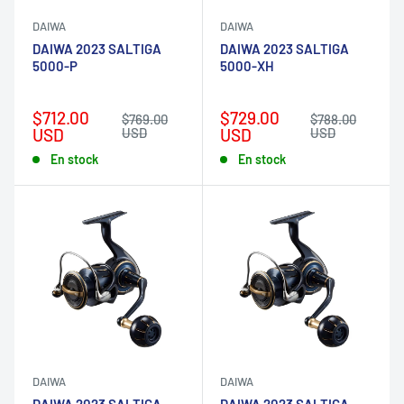
DAIWA
DAIWA
DAIWA 2023 SALTIGA
DAIWA 2023 SALTIGA
5000-P
5000-XH
Prix
Prix
$712.00
$729.00
Prix
Prix
$769.00
$788.00
réduit
normal
réduit
normal
USD
USD
USD
USD
En stock
En stock
DAIWA
DAIWA
DAIWA 2023 SALTIGA
DAIWA 2023 SALTIGA