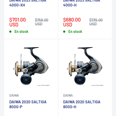
4000-XH
4000-H
Prix
Prix
$701.00
$680.00
Prix
Prix
$758.00
$735.00
réduit
normal
réduit
normal
USD
USD
USD
USD
En stock
En stock
DAIWA
DAIWA
DAIWA 2020 SALTIGA
DAIWA 2020 SALTIGA
8000-P
8000-H