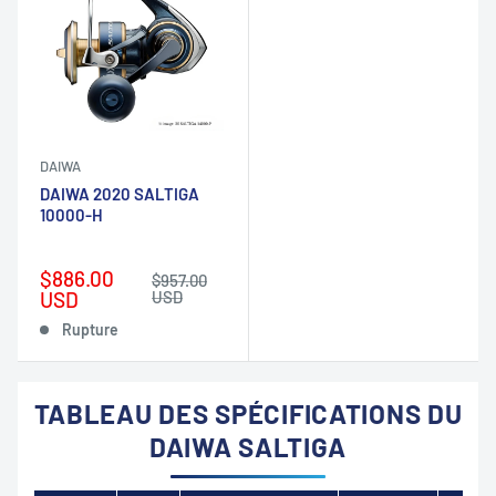
DAIWA
DAIWA 2020 SALTIGA
10000-H
Prix
$886.00
Prix
$957.00
réduit
normal
USD
USD
Rupture
TABLEAU DES SPÉCIFICATIONS DU
DAIWA SALTIGA