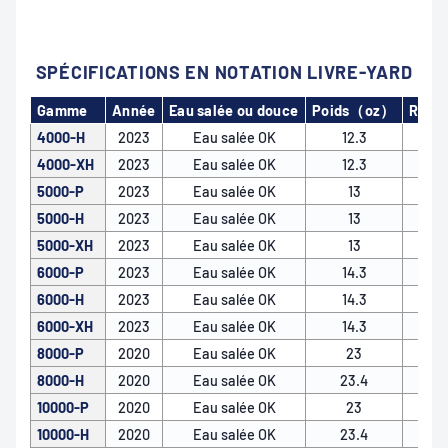
20000-H
2020
Eau salée OK
890
SPÉCIFICATIONS EN NOTATION LIVRE-YARD
Gamme
Année
Eau salée ou douce
Poids（oz）
Ratio
4000-H
2023
Eau salée OK
12.3
4000-XH
2023
Eau salée OK
12.3
5000-P
2023
Eau salée OK
13
5000-H
2023
Eau salée OK
13
5000-XH
2023
Eau salée OK
13
6000-P
2023
Eau salée OK
14.3
6000-H
2023
Eau salée OK
14.3
6000-XH
2023
Eau salée OK
14.3
8000-P
2020
Eau salée OK
23
8000-H
2020
Eau salée OK
23.4
10000-P
2020
Eau salée OK
23
10000-H
2020
Eau salée OK
23.4