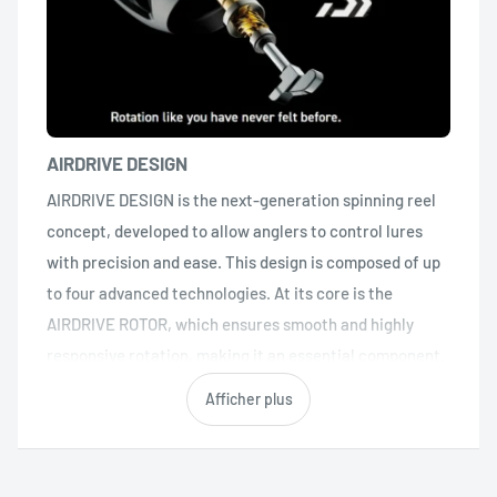
AIRDRIVE DESIGN
AIRDRIVE DESIGN is the next-generation spinning reel
concept, developed to allow anglers to control lures
with precision and ease. This design is composed of up
to four advanced technologies. At its core is the
AIRDRIVE ROTOR, which ensures smooth and highly
responsive rotation, making it an essential component.
Supporting this performance are the AIRDRIVE BAIL,
Afficher plus
which is lightweight and trouble-free, and the AIRDRIVE
SPOOL, which has been meticulously engineered to
reduce unnecessary material to the absolute minimum,